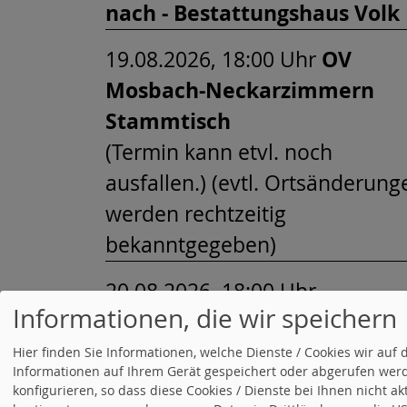
nach - Bestattungshaus Volk
19.08.2026, 18:00 Uhr
OV
Mosbach-Neckarzimmern
Stammtisch
(Termin kann etvl. noch
ausfallen.) (evtl. Ortsänderung
werden rechtzeitig
bekanntgegeben)
20.08.2026, 18:00 Uhr -
Informationen, die wir speichern
20:00 Uhr
Bürgersprechstund
- Wo drückt der Schuh?
Hier finden Sie Informationen, welche Dienste / Cookies wir a
Informationen auf Ihrem Gerät gespeichert oder abgerufen werd
Diese Sprechstunde soll den
konfigurieren, so dass diese Cookies / Dienste bei Ihnen nicht a