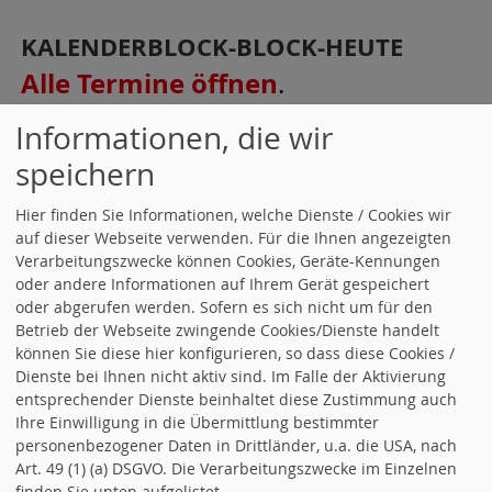
KALENDERBLOCK-BLOCK-HEUTE
Alle Termine öffnen
.
Informationen, die wir
11.08.2026, 13:00 Uhr
speichern
wahrgenommen - wir fragen nach -
Bestattungshaus Volk
Hier finden Sie Informationen, welche Dienste / Cookies wir
auf dieser Webseite verwenden. Für die Ihnen angezeigten
19.08.2026, 18:00 Uhr
OV Mosbach-
Verarbeitungszwecke können Cookies, Geräte-Kennungen
oder andere Informationen auf Ihrem Gerät gespeichert
Neckarzimmern Stammtisch
oder abgerufen werden. Sofern es sich nicht um für den
(Termin kann etvl. noch ausfallen.)
Betrieb der Webseite zwingende Cookies/Dienste handelt
können Sie diese hier konfigurieren, so dass diese Cookies /
(evtl. Ortsänderungen werden
Dienste bei Ihnen nicht aktiv sind. Im Falle der Aktivierung
rechtzeitig bekanntgegeben)
entsprechender Dienste beinhaltet diese Zustimmung auch
Ihre Einwilligung in die Übermittlung bestimmter
personenbezogener Daten in Drittländer, u.a. die USA, nach
20.08.2026, 18:00 Uhr - 20:00 Uhr
Art. 49 (1) (a) DSGVO. Die Verarbeitungszwecke im Einzelnen
Bürgersprechstunde - Wo drückt der
finden Sie unten aufgelistet.