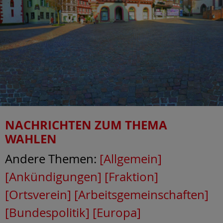
NACHRICHTEN ZUM THEMA
WAHLEN
Andere Themen:
[Allgemein]
[Ankündigungen]
[Fraktion]
[Ortsverein]
[Arbeitsgemeinschaften]
[Bundespolitik]
[Europa]